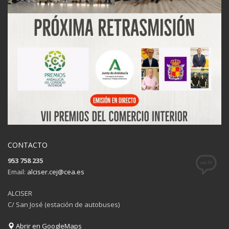
CONTACTO
953 758 235
Email:
alciser.cej@cea.es
ALCISER
C/ San José (estación de autobuses)
Abrir en GoogleMaps