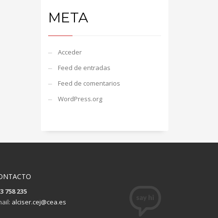
META
Acceder
Feed de entradas
Feed de comentarios
WordPress.org
ONTACTO
3 758 235
ail:
alciser.cej@cea.es