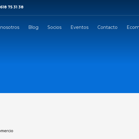
 618 75 31 38
 nosotros
Blog
Socios
Eventos
Contacto
Ecom
omercio