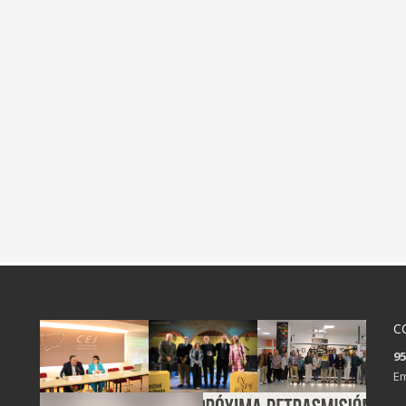
C
95
Em