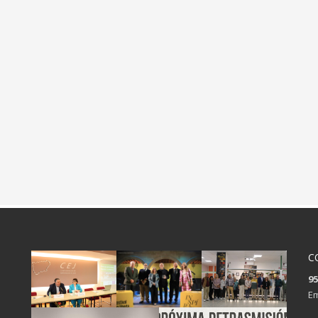
C
95
Em