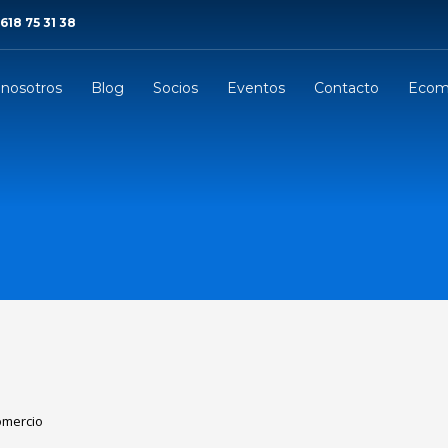
 618 75 31 38
 nosotros
Blog
Socios
Eventos
Contacto
Ecom
omercio