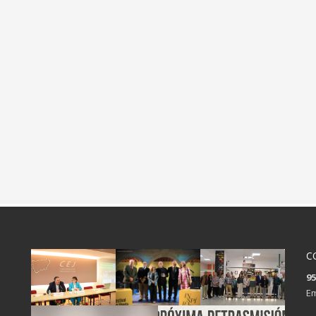
C
95
Em