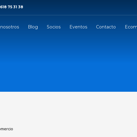
 618 75 31 38
 nosotros
Blog
Socios
Eventos
Contacto
Ecom
omercio