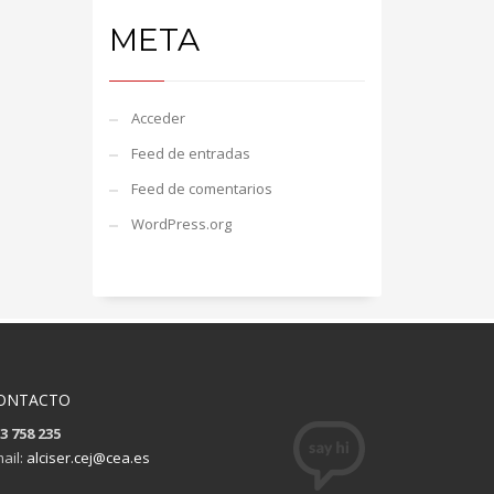
META
Acceder
Feed de entradas
Feed de comentarios
WordPress.org
ONTACTO
3 758 235
ail:
alciser.cej@cea.es