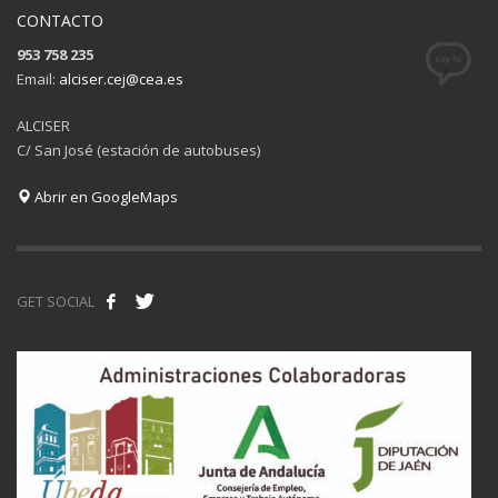
CONTACTO
953 758 235
Email:
alciser.cej@cea.es
ALCISER
C/ San José (estación de autobuses)
Abrir en GoogleMaps
GET SOCIAL